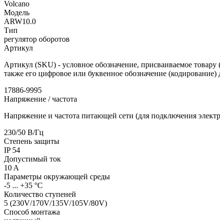
Volcano
Модель
ARW10.0
Тип
регулятор оборотов
Артикул
Артикул (SKU) - условное обозначение, присваиваемое товару (
также его цифровое или буквенное обозначение (кодирование) 
17886-9995
Напряжение / частота
Напряжение и частота питающей сети (для подключения электр
230/50
В/Гц
Степень защиты
IP
54
Допустимый ток
10
A
Параметры окружающей среды
-5 ... +35
°С
Количество ступеней
5 (230V/170V/135V/105V/80V)
Способ монтажа