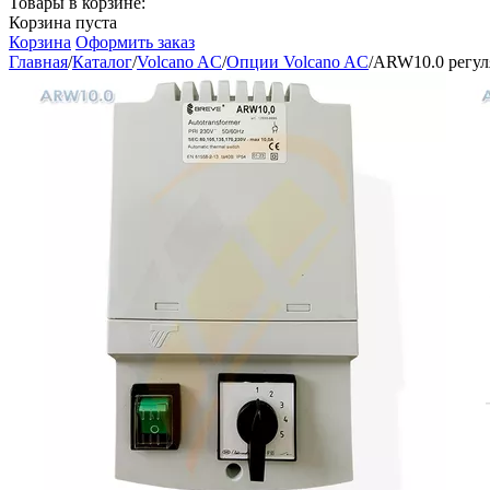
Товары в корзине:
Корзина пуста
Корзина
Оформить заказ
Главная
/
Каталог
/
Volcano AC
/
Опции Volcano AC
/
ARW10.0 регул