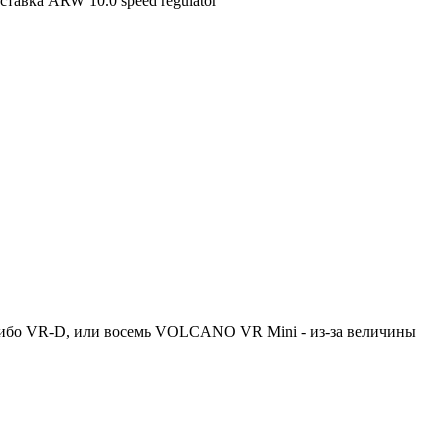
тавка ARW 10.0 speed regulator
ибо VR-D, или восемь VOLCANO VR Mini - из-за величины