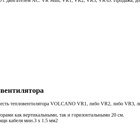
 с двигателем AC: VR Mini, VR1, VR2, VR3, VR-D. Продажа, дос
 вентилятора
шесть тепловентилятора VOLCANO VR1, либо VR2, либо VR3, л
рами как вертикальными, так и горизонтальными 20 см.
щи кабеля мин.3 x 1.5 мм2