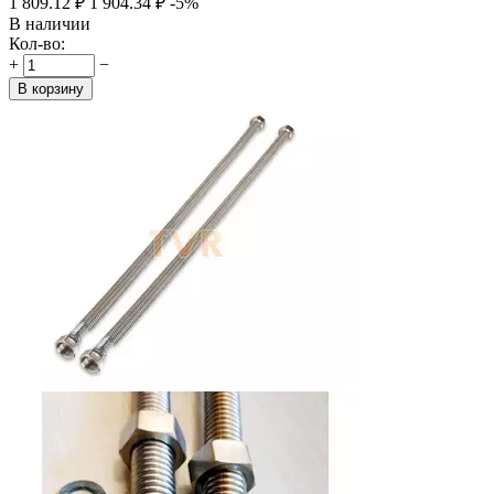
1 809.12
₽
1 904.34
₽
-5%
В наличии
Кол-во:
+
−
В корзину