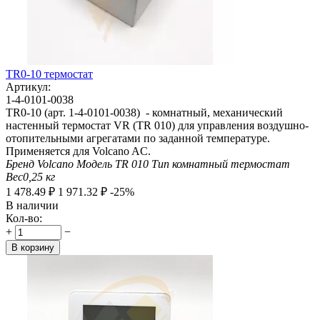
TR0-10 термостат
Артикул:
1-4-0101-0038
TR0-10 (арт. 1-4-0101-0038) - комнатный, механический
настенный термостат VR (TR 010) для управления воздушно-
отопительными агрегатами по заданной температуре.
Применяется для Volcano AC.
Бренд
Volcano
Модель
TR 010
Тип
комнатный термостат
Вес
0,25
кг
1 478.49
₽
1 971.32
₽
-25%
В наличии
Кол-во:
+
−
В корзину