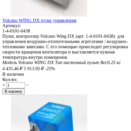
Volcano WING DX пульт управления
Артикул:
1-4-0101-0438
Пульт, контроллер Volcano Wing DX (арт. 1-4-0101-0438) для
управления воздушно-отопительными агрегатами / воздушно-
тепловыми завесами. С его помощью происходит регулировка
скорости вращения вентилятора и выставляется нужная
температура внутри помещения.
Модель
Volcano WING DX
Тип
настенный пульт
Вес
0.25
кг
4 435.46
₽
5 913.95
₽
-25%
В наличии
Кол-во:
+
−
В корзину