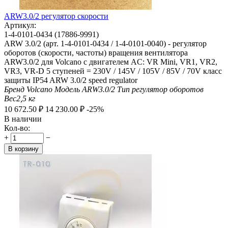
ARW3.0/2 регулятор скорости
Артикул:
1-4-0101-0434 (17886-9991)
ARW 3.0/2 (арт. 1-4-0101-0434 / 1-4-0101-0040) - регулятор
оборотов (скорости, частоты) вращения вентилятора
ARW3.0/2 для Volcano с двигателем AC: VR Mini, VR1, VR2,
VR3, VR-D 5 ступеней = 230V / 145V / 105V / 85V / 70V класс
защиты IP54 ARW 3.0/2 speed regulator
Бренд
Volcano
Модель
ARW3.0/2
Тип
регулятор оборотов
Вес
2,5
кг
10 672.50
₽
14 230.00
₽
-25%
В наличии
Кол-во:
+
−
В корзину