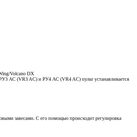
 Wing/Volcano DX
 РУ3 АС (VR3 AC) и РУ4 АС (VR4 AC) пульт устанавливается
овыми завесами. С его помощью происходит регулировка