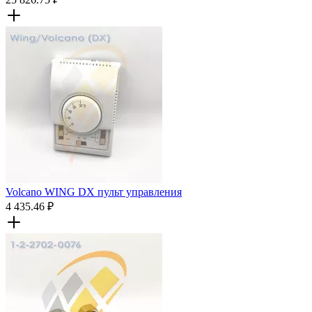
Volcano WING DX пульт управления
4 435.46
₽