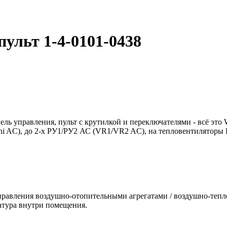
ульт 1-4-0101-0438
ль управления, пульт с крутилкой и переключателями - всё это
ni AC), до 2-х РУ1/РУ2 АС (VR1/VR2 AC), на тепловентиляторы
правления воздушно-отопительными агрегатами / воздушно-тепл
атура внутри помещения.