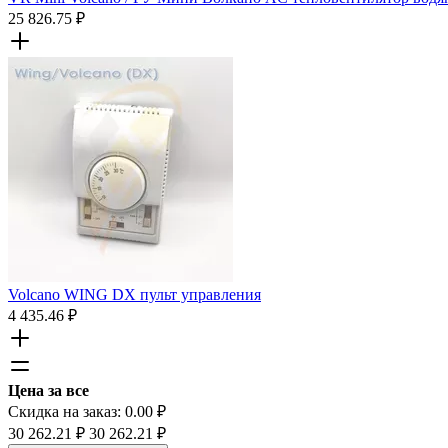
25 826.75
₽
Volcano WING DX пульт управления
4 435.46
₽
Цена за все
Скидка на заказ:
0.00
₽
30 262.21
₽
30 262.21
₽