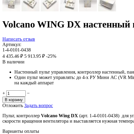
Volcano WING DX настенный п
Написать отзыв
Артикул:
1-4-0101-0438
4 435.46
₽
5 913.95
₽
-25%
В наличии
Настенный пульт управления, контроллер настенный, пане
Один пульт может управлять: до 4-х РУ Мини АС (VR Mi
на каждый аппарат
+
−
В корзину
Отложить
Задать вопрос
Пульт, контроллер
Volcano Wing DX
(арт. 1-4-0101-0438)
для у
скорости вращения вентилятора и выставляется нужная темпер
Варианты оплаты