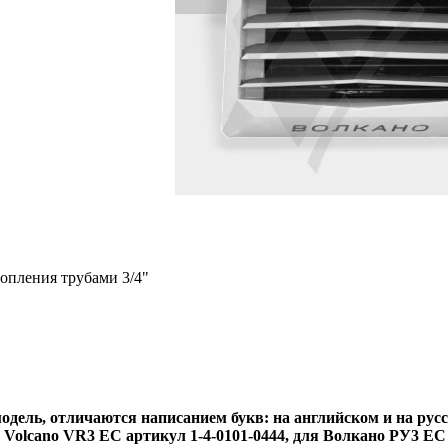
опления трубами 3/4"
модель, отличаются написанием букв: на английском и на рус
 Volcano VR3 EC артикул 1-4-0101-0444, для Волкано РУ3 ЕС а