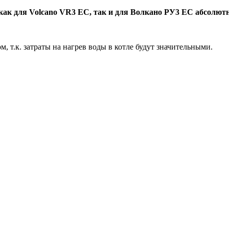
как для Volcano VR3 EC, так и для Волкано РУ3 ЕС абсолют
, т.к. затраты на нагрев воды в котле будут значительными.