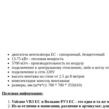
двигатель вентилятора ЕС - синхронный, безщеточный
13-75 кВт - тепловая мощность
5700 м3/ч - производительность по воздуху
подключение к центральному отоплению, либо к котлу от
подключение к сети 220V
высота монтажа на стене от 2.5 до 8 метров
комплектация: консоль монтажная
размеры, мм (ш*в*г): 700 * 700 * 355(610)
Полезная информация:
Volcano VR3 EC и Волкано РУ3 ЕС - это одна и та же 
Из-за отличия в написании, различия в артикулах: для