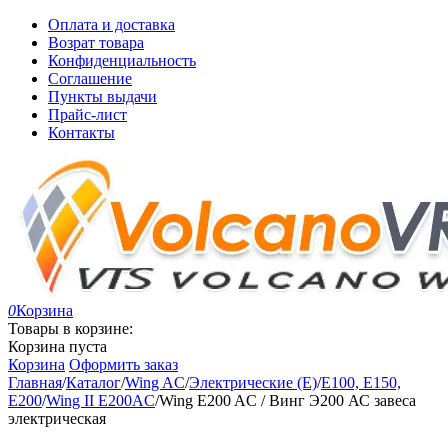
Оплата и доставка
Возрат товара
Конфиденциальность
Соглашение
Пункты выдачи
Прайс-лист
Контакты
0
Корзина
Товары в корзине:
Корзина пуста
Корзина
Оформить заказ
Главная
/
Каталог
/
Wing AC
/
Электрические (E)
/
E100, E150,
E200
/
Wing II E200AC
/
Wing E200 AC / Винг Э200 АС завеса
электрическая