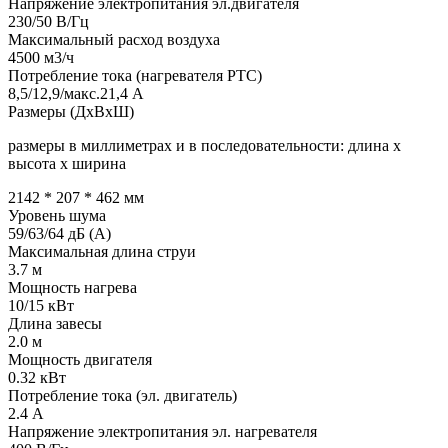
Напряжение электропитания эл.двигателя
230/50
В/Гц
Максимальный расход воздуха
4500
м3/ч
Потребление тока (нагревателя PTC)
8,5/12,9/макс.21,4
А
Размеры (ДхВхШ)
размеры в миллиметрах и в последовательности: длина х
высота х ширина
2142 * 207 * 462
мм
Уровень шума
59/63/64
дБ (А)
Максимальная длина струи
3.7
м
Мощность нагрева
10/15
кВт
Длина завесы
2.0
м
Мощность двигателя
0.32
кВт
Потребление тока (эл. двигатель)
2.4
А
Напряжение электропитания эл. нагревателя