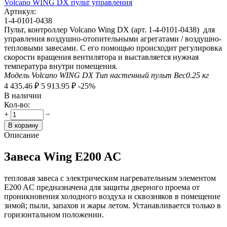
Volcano WING DX пульт управления
Артикул:
1-4-0101-0438
Пульт, контроллер Volcano Wing DX (арт. 1-4-0101-0438) для
управления воздушно-отопительными агрегатами / воздушно-
тепловыми завесами. С его помощью происходит регулировка
скорости вращения вентилятора и выставляется нужная
температура внутри помещения.
Модель
Volcano WING DX
Тип
настенный пульт
Вес
0.25
кг
4 435.46
₽
5 913.95
₽
-25%
В наличии
Кол-во:
+
−
В корзину
Описание
Завеса Wing E200 AC
тепловая завеса с электрическим нагревательным элементом
E200 AC предназначена для защиты дверного проема от
проникновения холодного воздуха и сквозняков в помещение
зимой; пыли, запахов и жары летом. Устанавливается только в
горизонтальном положении.