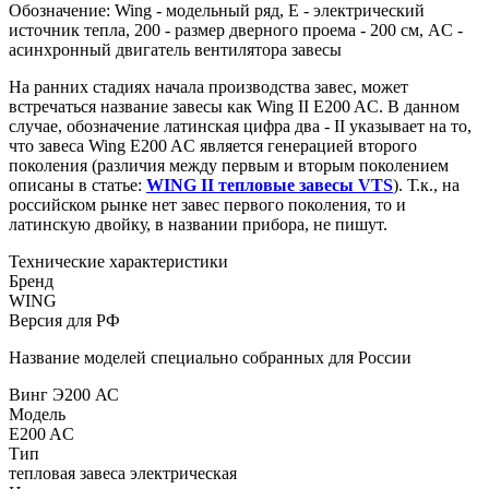
Обозначение: Wing - модельный ряд, E - электрический
источник тепла, 200 - размер дверного проема - 200 см, AC -
асинхронный двигатель вентилятора завесы
На ранних стадиях начала производства завес, может
встречаться название завесы как Wing II E200 AC. В данном
случае, обозначение латинская цифра два - II указывает на то,
что завеса Wing E200 AC является генерацией второго
поколения (различия между первым и вторым поколением
описаны в статье:
WING II тепловые завесы VTS
). Т.к., на
российском рынке нет завес первого поколения, то и
латинскую двойку, в названии прибора, не пишут.
Технические характеристики
Бренд
WING
Версия для РФ
Название моделей специально собранных для России
Винг Э200 АС
Модель
E200 AC
Тип
тепловая завеса электрическая