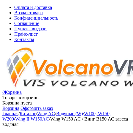
Оплата и доставка
Возрат товара
Конфиденциальность
Соглашение
Пункты выдачи
Прайс-лист
Контакты
0
Корзина
Товары в корзине:
Корзина пуста
Корзина
Оформить заказ
Главная
/
Каталог
/
Wing AC
/
Водяные (W)
/
W100, W150,
W200
/
Wing II W150AC
/
Wing W150 AC / Винг В150 АС завеса
водяная