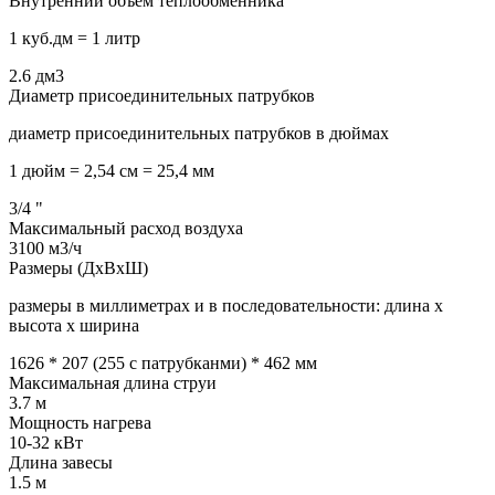
Внутренний объем теплообменника
1 куб.дм = 1 литр
2.6
дм3
Диаметр присоединительных патрубков
диаметр присоединительных патрубков в дюймах
1 дюйм = 2,54 см = 25,4 мм
3/4
"
Максимальный расход воздуха
3100
м3/ч
Размеры (ДхВхШ)
размеры в миллиметрах и в последовательности: длина х
высота х ширина
1626 * 207 (255 с патрубканми) * 462
мм
Максимальная длина струи
3.7
м
Мощность нагрева
10-32
кВт
Длина завесы
1.5
м