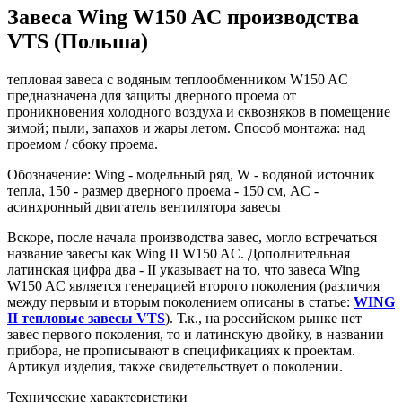
Завеса Wing W150 AC производства
VTS (Польша)
тепловая завеса с водяным теплообменником W150 AC
предназначена для защиты дверного проема от
проникновения холодного воздуха и сквозняков в помещение
зимой; пыли, запахов и жары летом. Способ монтажа: над
проемом / сбоку проема.
Обозначение: Wing - модельный ряд, W - водяной источник
тепла, 150 - размер дверного проема - 150 см, AC -
асинхронный двигатель вентилятора завесы
Вскоре, после начала производства завес, могло встречаться
название завесы как Wing II W150 AC. Дополнительная
латинская цифра два - II указывает на то, что завеса Wing
W150 AC является генерацией второго поколения (различия
между первым и вторым поколением описаны в статье:
WING
II тепловые завесы VTS
). Т.к., на российском рынке нет
завес первого поколения, то и латинскую двойку, в названии
прибора, не прописывают в спецификациях к проектам.
Артикул изделия, также свидетельствует о поколении.
Технические характеристики