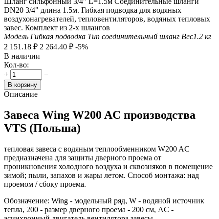
Шланг сильфонный 3/4" L=1.5м Соединительные шланги
DN20 3/4" длина 1.5м. Гибкая подводка для водяных
воздухонагревателей, тепловентиляторов, водяных тепловых
завес. Комплект из 2-х шлангов
Модель
Гибкая подводка
Тип
соединительный шланг
Вес
1.2
кг
2 151.18
₽
2 264.40
₽
-5%
В наличии
Кол-во:
+
−
В корзину
Описание
Завеса Wing W200 AC производства
VTS (Польша)
тепловая завеса с водяным теплообменником W200 AC
предназначена для защиты дверного проема от
проникновения холодного воздуха и сквозняков в помещение
зимой; пыли, запахов и жары летом. Способ монтажа: над
проемом / сбоку проема.
Обозначение: Wing - модельный ряд, W - водяной источник
тепла, 200 - размер дверного проема - 200 см, AC -
асинхронный двигатель вентилятора завесы