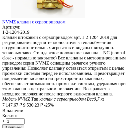
NVMZ клапан с сервоприводом
Артикул:
1-2-1204-2019
Клапан штоковый с сервоприводом арт. 1-2-1204-2019 для
регулирования подачи теплоносителя в теплообменник
воздушно-отопительных агрегатов и водяных воздушно-
тепловых завес Стандартное положение клапана = NC (normal
close - нормально закрытое) Все клапаны с моторизированным
приводом серии NVMZ оснащены рычагом ручного
управления: Позволяет клапану оставаться открытым с целью
промывки системы перед ее использованием. Предотвращает
повреждение заслонки на трехсторонних клапанах,
обеспечивает возможность промывки системы, удерживая при
этом клапан в центральном положении. Возвращает в
исходное положение после первого включения клапана.
Модель
NVMZ
Тип
клапан с сервоприводом
Вес
0,7
кг
7 147.67
₽
9 530.23
₽
-25%
В наличии
Кол-во:
+
−
В корзину