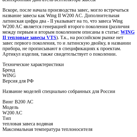
Вскоре, после начала производства завес, могло встречаться
название завесы как Wing II W200 AC. Дополнительная
латинская цифра два - II указывает на то, что завеса Wing
W200 AC является генерацией второго поколения (различия
между первым и вторым поколением описаны в статье:
WING
II тепловые завесы VTS
). Т.к., на российском рынке нет
завес первого поколения, то и латинскую двойку, в названии
прибора, не прописывают в спецификациях к проектам.
Артикул изделия, также свидетельствует о поколении.
Технические характеристики
Бренд
WING
Версия для РФ
Название моделей специально собранных для России
Винг В200 АС
Модель
W200 AC
Тип
тепловая завеса водяная
Максимальная температура теплоносителя