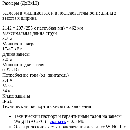
Размеры (ДхВхШ)
размеры в миллиметрах и в последовательности: длина х
высота х ширина
2142 * 207 (255 с патрубканми) * 462
мм
Максимальная длина струи
3.7
м
Мощность нагрева
17-47
кВт
Длина завесы
2.0
м
Мощность двигателя
0.32
кВт
Потребление тока (эл. двигатель)
2.4
А
Масса
54
кг
Класс защиты
IP
21
Технический паспорт и схемы подключения
Технический паспорт и гарантийный талон на завесы
Wing II (AC/EC) -
скачать
~ 2.5 Мб
Электрические схемы подключения для завес WING II с