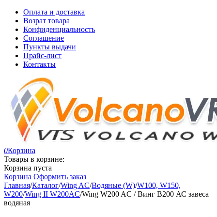
Оплата и доставка
Возрат товара
Конфиденциальность
Соглашение
Пункты выдачи
Прайс-лист
Контакты
0
Корзина
Товары в корзине:
Корзина пуста
Корзина
Оформить заказ
Главная
/
Каталог
/
Wing AC
/
Водяные (W)
/
W100, W150,
W200
/
Wing II W200AC
/
Wing W200 AC / Винг В200 АС завеса
водяная