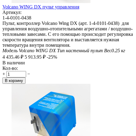
Volcano WING DX пульт управления
Артикул:
1-4-0101-0438
Пульт, контроллер Volcano Wing DX (арт. 1-4-0101-0438) для
управления воздушно-отопительными агрегатами / воздушно-
тепловыми завесами. С его помощью происходит регулировка
скорости вращения вентилятора и выставляется нужная
температура внутри помещения.
Модель
Volcano WING DX
Тип
настенный пульт
Вес
0.25
кг
4 435.46
₽
5 913.95
₽
-25%
В наличии
Кол-во:
+
−
В корзину