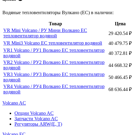
Водяные тепловентиляторы Вулкано (ЕС) в наличии:
Товар
Цена
VR Mini Volcano / РУ Мини Волкано EC
29 420.54
₽
тепловентилятор водяной
VR Mini3 Volcano EC тепловентилятор водяной
40 479.75
₽
VR1 Volcano / РУ1 Волкано EC тепловентилятор
40 372.81
₽
водяной
VR2 Volcano / РУ2 Волкано EC тепловентилятор
44 668.32
₽
водяной
VR3 Volcano / РУ3 Волкано EC тепловентилятор
50 466.45
₽
водяной
VR4 Volcano / РУ4 Волкано ЕC тепловентилятор
68 636.44
₽
водяной
Volcano AC
Опции Volcano AC
Запчасти Volcano AC
Регуляторы ARW(E, T)
Volcano ЕC