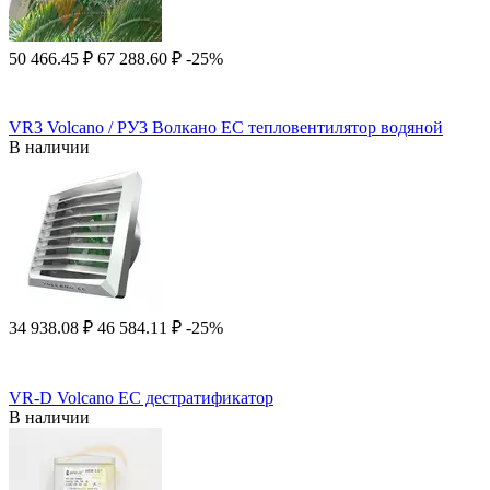
50 466.45
₽
67 288.60
₽
-25%
VR3 Volcano / РУ3 Волкано EC тепловентилятор водяной
В наличии
34 938.08
₽
46 584.11
₽
-25%
VR-D Volcano EC дестратификатор
В наличии