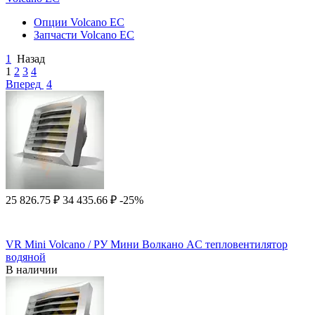
Опции Volcano EC
Запчасти Volcano EC
1
Назад
1
2
3
4
Вперед
4
25 826.75
₽
34 435.66
₽
-25%
VR Mini Volcano / РУ Мини Волкано AC тепловентилятор
водяной
В наличии